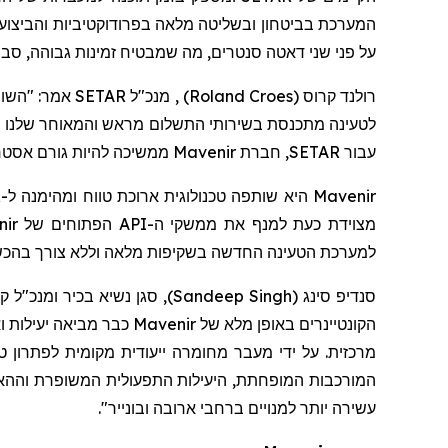
המערכת בביטחון ובשליטה מלאה בפרודוקטיביות והביצועי
על פני שני דאטה סנטרים, מה שמבטיח זמינות גבוהה, סבי
רולנד קרו
ס (
Roland Croes
)
לטעינה מתכנסת בשירותי התשלום מראש והמאוחר שלנו מאפש
עבור SETAR,
חברת
Mavenir ממשיכה להיות גורם אסטרטגי של צמיחה עסקית ומצוינות בשירות בעולם המהיר של שירותים דיגיטליים".
מצוידת כעת למנף את ממשקי ה-API הפתוחים של Mavenir בתוך פלטפורמת MDE, מה שמאפשר למפעיל
למערכת הטעינה החדשה בשקיפות מלאה וללא צורך בהכשר
סנדיפ סינג
(
Sandeep Singh
)
, סגן נשיא בכיר ומנכ"ל
הקונטיינרים באופן מלא של
Mavenir
כבר מביאה יעילות ו
מרכזית. על ידי מעבר מחומרה ייעודית מקומית לפתרון טעי
המורכבות המופחתת, היעילות התפעולית המשופרת וההאצ
עשירה יותר למנויים ברחבי ארובה ובונייר".