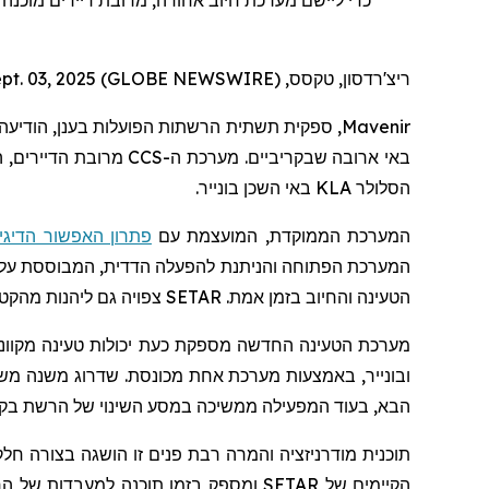
ריצ'רדסון, טקסס, Sept. 03, 2025 (GLOBE NEWSWIRE) --
Mavenir
, ספקית תשתית הרשתות הפועלות בענן, הודיע
באי ארובה שבקריביים. מערכת ה-
CCS
מרובת הדיירים, 
הסלולר
KLA
באי השכן בונייר.
המערכת הממוקדת, המועצמת עם
פתרון האפשור הדיגיט
המערכת הפתוחה והניתנת להפעלה הדדית, המבוססת על א
הטעינה והחיוב בזמן אמת.
SETAR
צפויה גם ליהנות מהקטנ
מערכת הטעינה החדשה מספקת כעת יכולות טעינה מקוונות
ובונייר, באמצעות מערכת אחת מכונסת. שדרוג משנה מ
הבא, בעוד המפעילה ממשיכה במסע השינוי של הרשת בקר
תוכנית מודרניזציה והמרה רבת פנים זו הושגה בצורה חלק
הקיימים של
SETAR
ומספק בזמן תוכנה למעבדות של ה