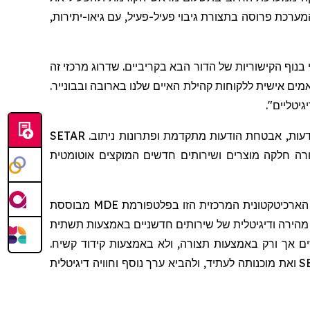
רכת פרוסה בתצורת גיבוי פעיל-פעיל, עם גיאו-יתירות,
 Mavenir ממצבת אותנו ליתרון מקסימלי בנוף הקישוריות של הדור הבא בקריביים. שדרוג מרכזי זה
ים אישית ללקוחות קהילת האיים שלנו בארובה ובבונייר.
Mavenir היא שותפה טכנולוגית ארוכת טווח ומהימנה ל-SETAR, לאחר שכבר הגדילה את יכולות הרשת שלה עם תשתית הודעות, אבטחת הודעות מתקדמת ופתרונות ניתוב. SETAR
רה חלקה מוצרים ושירותים חדשים המוקצים אוטומטית
הארכיטקטונית המרכזית הזו בפלטפורמת
MDE
מבוססת
 מהירה ודיגיטלית של שירותים חדשניים באמצעות תשתית
ם אך ורק באמצעות תצורה, ולא באמצעות קידוד קשיח.
S
ואת מוכנותה לעתיד, ולהביא ערך נוסף וחוויה דיגיטלית