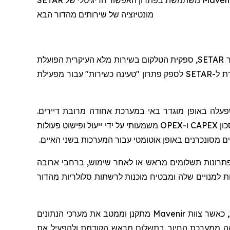
SETAR משתמשת בפתרון האפשור הדיגיטלי של Mavenir כדי ליישם מערכת חיוב אחודה, מרובת דיירים מוכנה לעתיד, כדי לייעל את הפעילות, להאיץ את זמן ההגעה לשוק ולאפשר
מונטיזציה של שירותים מהדור הבא
ר
SETAR
, ספקית הטלקום בשירות מלא העיקרית הפועלת
ת ל-
SETAR
לספק פתרון "טעינה כשירות" עבור מפעילת
עלה באופן מוגדר באי במערכת אחודה מרובת דיירים.
כון
CAPEX
ו-
OPEX
משמעותי על ידי ייעול ופישוט פעולות
 מסונכרנים באופן אוטומטי עבור המערכות בשני האיים.
פתרונות תשלומים מראש או לאחר שימוש, ברחבי ארובה
 למנויים שלה ומבטיח מוכנות לרשתות סלולריות מהדור
, כאשר צוות
Mavenir
מתקנן וממטב את מערכי הנתונים
לקה ממערכת החיוב בתשלום מראש הקודמת ולהפעיל את