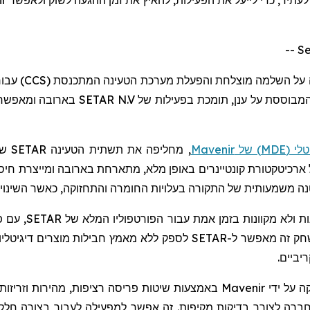
ה על השלמה מוצלחת והפעלת מערכת הטעינה המתכנסת (
CCS
) עבו
המבוססת על ענן, תומכת בפעילות של
SETAR N.V
בארובה ומאפשר
לי (
MDE
) של
Mavenir
, מחליפה את תשתית הטעינה
SETAR
שפ
רכיטקטורת קונטיינרים באופן מלא, מתארחת בארובה ומייצרת חיס
ה משמעותית של התקורה בעלויות החומרה והתחזוקה, כאשר השינויים
 ולא מקוונות בזמן אמת עבור הפורטפוליו המלא של
SETAR
, עם 
שחק זה מאפשר ל-
SETAR
לספק ללא מאמץ חבילות מוצרים דיגיטליות
יביים.
ה על ידי
Mavenir
באמצעות שיטות פריסה רציפות, מהירות וזריזות
חברה לצורך בדיקות מקיפות. זה אפשר למפעילה לעבור בצורה ח