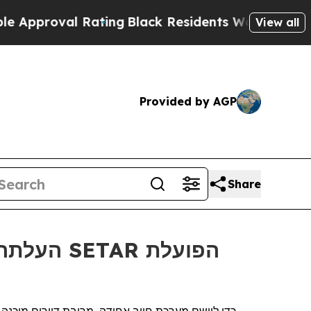
roval Rating
Black Residents Warned of Abusive C
View all
Provided by AGP
Share