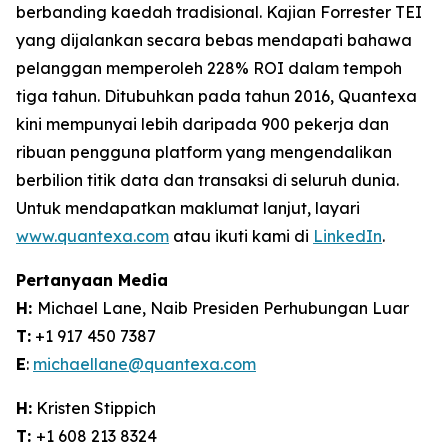
berbanding kaedah tradisional. Kajian Forrester TEI
yang dijalankan secara bebas mendapati bahawa
pelanggan memperoleh 228% ROI dalam tempoh
tiga tahun. Ditubuhkan pada tahun 2016, Quantexa
kini mempunyai lebih daripada 900 pekerja dan
ribuan pengguna platform yang mengendalikan
berbilion titik data dan transaksi di seluruh dunia.
Untuk mendapatkan maklumat lanjut, layari
www.quantexa.com
atau ikuti kami di
LinkedIn
.
Pertanyaan Media
H:
Michael Lane, Naib Presiden Perhubungan Luar
T:
+1 917 450 7387
E
:
michaellane@quantexa.com
H:
Kristen Stippich
T:
+1 608 213 8324